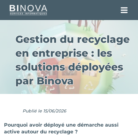
SOLUTIONS
Gestion du recyclage
RÉALISATIONS
en entreprise : les
CLIENTS
solutions déployées
ENTREPRISE
par Binova
ENGAGEMENTS
BLOG DES EXPERTS
Publié le 15/06/2026
CONTACT
Pourquoi avoir déployé une démarche aussi
active autour du recyclage ?