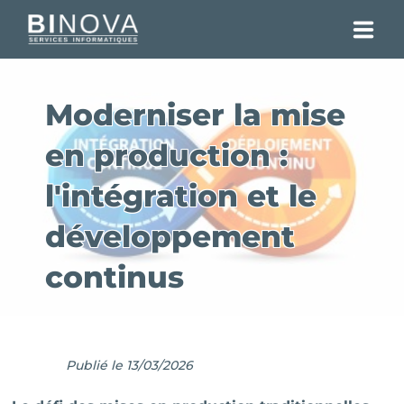
SOLUTIONS
Moderniser la mise
RÉALISATIONS
en production :
CLIENTS
l'intégration et le
ENTREPRISE
développement
ENGAGEMENTS
continus
BLOG DES EXPERTS
CONTACT
Publié le 13/03/2026