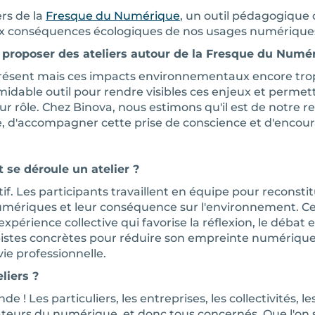
rs de la
Fresque du Numérique
, un outil pédagogique 
aux conséquences écologiques de nos usages numérique
e proposer des ateliers autour de la Fresque du Numé
ésent mais ces impacts environnementaux encore tro
idable outil pour rendre visibles ces enjeux et permett
r rôle. Chez Binova, nous estimons qu'il est de notre re
 d'accompagner cette prise de conscience et d'encour
se déroule un atelier ?
if. Les participants travaillent en équipe pour reconstit
umériques et leur conséquence sur l'environnement. Ce
périence collective qui favorise la réflexion, le débat et 
istes concrètes pour réduire son empreinte numérique,
ie professionnelle.
liers ?
! Les particuliers, les entreprises, les collectivités, les
eurs du numérique, et donc tous concernés. Que l'on so