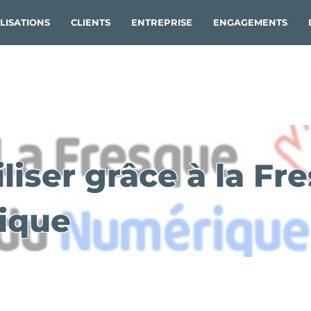
LISATIONS
CLIENTS
ENTREPRISE
ENGAGEMENTS
liser grâce à la Fr
ique